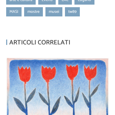
MASI
mostre
musei
tw89
ARTICOLI CORRELATI