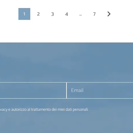
1
2
3
4
…
7
ivacy e autorizzo al trattamento dei miei dati personali.