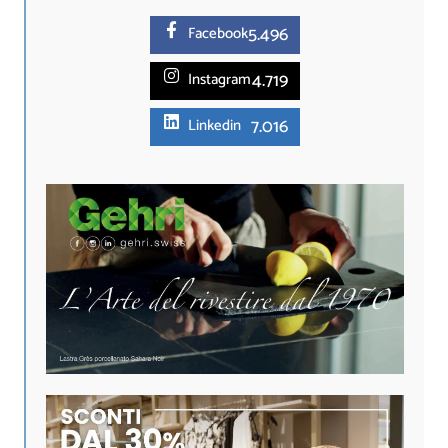
5.
496
Facebook
4.719
Instagram
7.016
Linkedin