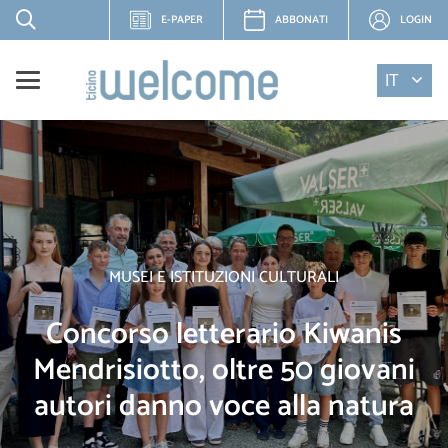
E-PAPER
ABBONATI
LOGIN
IT
MUSEI E ISTITUZIONI CULTURALI
Concorso letterario Kiwanis
Mendrisiotto, oltre 50 giovani
autori danno voce alla natura