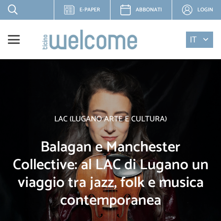
E-PAPER
ABBONATI
LOGIN
IT
LAC (LUGANO ARTE E CULTURA)
Balagan e Manchester
Collective: al LAC di Lugano un
viaggio tra jazz, folk e musica
contemporanea