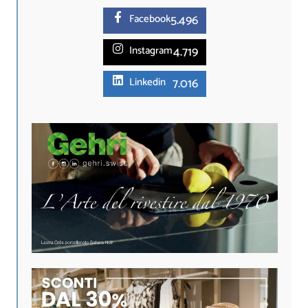
5.
496
Facebook
4.719
Instagram
7.016
Linkedin