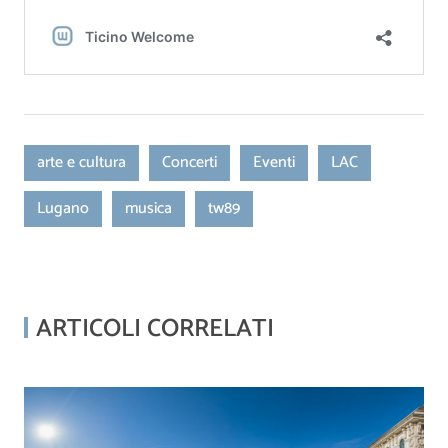
arte e cultura
Concerti
Eventi
LAC
Lugano
musica
tw89
ARTICOLI CORRELATI