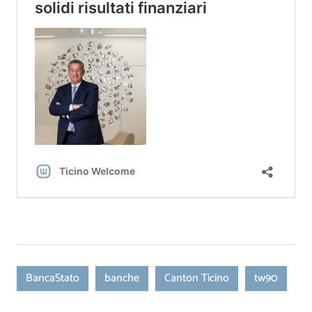
BancaStato
banche
Canton Ticino
tw90