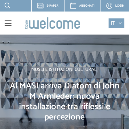
E-PAPER
ABBONATI
LOGIN
IT
MUSEI E ISTITUZIONI CULTURALI
Al MASI arriva Diatom di John
M Armleder: nuova
installazione tra riflessi e
percezione