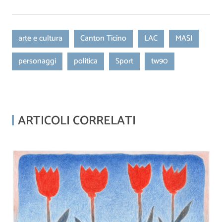
arte e cultura
Canton Ticino
LAC
MASI
personaggi
politica
Sport
tw90
ARTICOLI CORRELATI