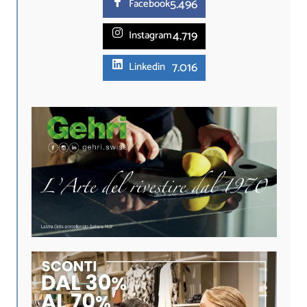
5.
496
Facebook
4.719
Instagram
7.016
Linkedin