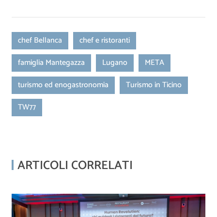
chef Bellanca
chef e ristoranti
famiglia Mantegazza
Lugano
META
turismo ed enogastronomia
Turismo in Ticino
TW77
ARTICOLI CORRELATI