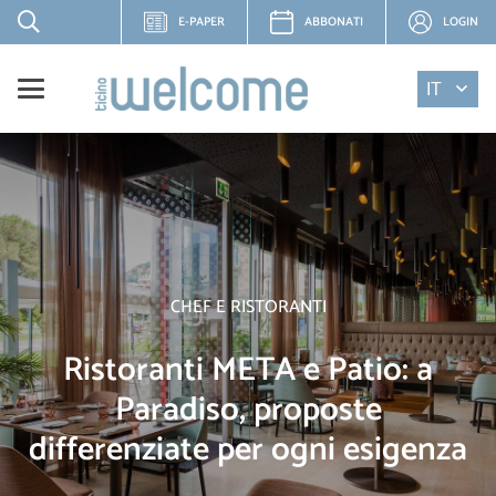
E-PAPER
ABBONATI
LOGIN
IT
CHEF E RISTORANTI
Ristoranti META e Patio: a
Paradiso, proposte
differenziate per ogni esigenza