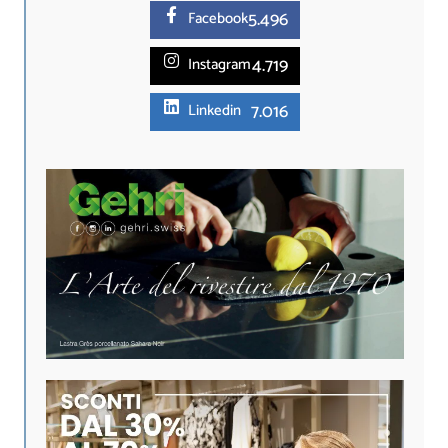
5.
496
Facebook
4.719
Instagram
7.016
Linkedin