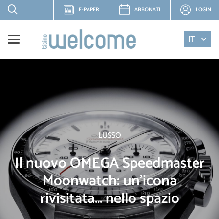
E-PAPER
ABBONATI
LOGIN
IT
LUSSO
Il nuovo OMEGA Speedmaster
Moonwatch: un'icona
rivisitata… nello spazio