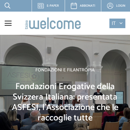
E-PAPER
ABBONATI
LOGIN
IT
FONDAZIONI E FILANTROPIA
Fondazioni Erogative della
Svizzera Italiana: presentata
ASFESI, l’Associazione che le
raccoglie tutte