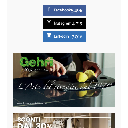
5.
496
Facebook
4.719
Instagram
7.016
Linkedin