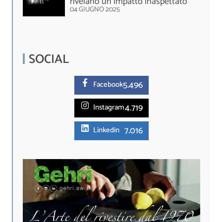
rivelano un impatto inaspettato
04 GIUGNO 2025
SOCIAL
5.
496
Facebook
4.719
Instagram
7.016
Linkedin