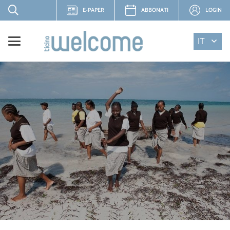
E-PAPER
ABBONATI
LOGIN
IT