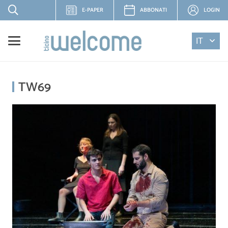
E-PAPER
ABBONATI
LOGIN
IT
TW69