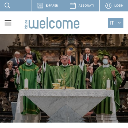
E-PAPER
ABBONATI
LOGIN
IT