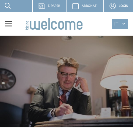
E-PAPER
ABBONATI
LOGIN
IT