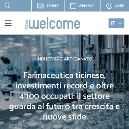
E-PAPER
ABBONATI
LOGIN
IT
INDUSTRIA E ARTIGIANATO
Farmaceutica ticinese,
investimenti record e oltre
4'100 occupati: il settore
guarda al futuro tra crescita e
nuove sfide