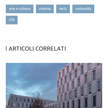
arte e cultura
cinema
tw72
università
USI
ARTICOLI CORRELATI