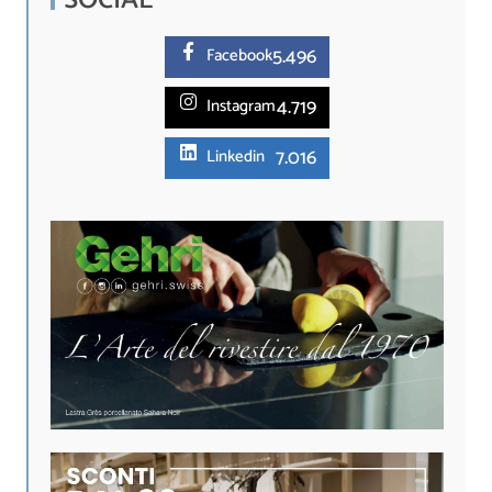
SOCIAL
5.
496
Facebook
4.719
Instagram
7.016
Linkedin