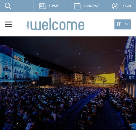
E-PAPER
ABBONATI
LOGIN
IT