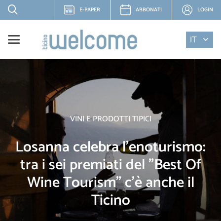
E-PAPER
ABBONATI
LOGIN
IT
VINI E PRODOTTI TIPICI
Losanna celebra l'enoturismo:
tra i sei premiati del "Best Of
Wine Tourism" c'è anche il
Ticino