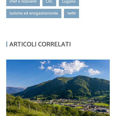
chef e ristoranti
LAC
Lugano
turismo ed enogastronomia
tw89
ARTICOLI CORRELATI