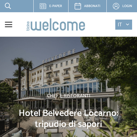
E-PAPER
ABBONATI
LOGIN
IT
CHEF E RISTORANTI
Hotel Belvedere Locarno:
tripudio di sapori