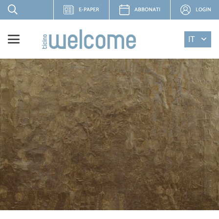
E-PAPER
ABBONATI
LOGIN
IT