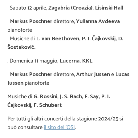
Sabato 12 aprile,
Zagabria (Croazia), Lisinski Hall
Markus Poschner
direttore,
Yulianna Avdeeva
pianoforte
Musiche di
L. van Beethoven, P. I.
Č
ajkovskij
, D.
Šostakov
i
č
.
. Domenica 11 maggio,
Lucerna, KKL
Markus Poschner
direttore,
Arthur Jussen
e
Lucas
Jussen
pianoforte
Musiche di
G. Rossini, J. S. Bach, F. Say, P. I.
Č
ajkovskij, F. Schubert
Per tutti gli altri concerti della stagione 2024/25 si
può consultare
il sito dell’OSI
.