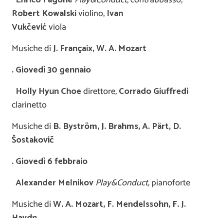
Robert Kowalski
violino,
Ivan
Vuk
č
evi
ć
viola
Musiche di
J. Françaix, W. A. Mozart
. Giovedì 30 gennaio
Holly Hyun Choe
direttore,
Corrado Giuffredi
clarinetto
Musiche di
B. Byström, J. Brahms,
A. Pärt,
D.
Šostakov
i
č
. Giovedì 6 febbraio
Alexander Melnikov
Play&Conduct
, pianoforte
Musiche di
W. A. Mozart, F. Mendelssohn, F. J.
Haydn