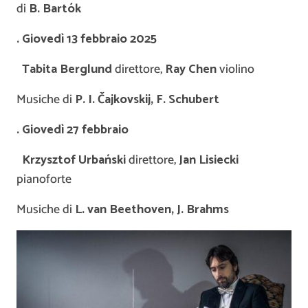
di
B. Bartók
. Giovedì 13 febbraio 2025
Tabita Berglund
direttore,
Ray Chen
violino
Musiche di
P. I.
Č
ajkovskij, F. Schubert
. Giovedì 27 febbraio
Krzysztof Urba
ń
ski
direttore,
Jan Lisiecki
pianoforte
Musiche di
L. van Beethoven, J. Brahms