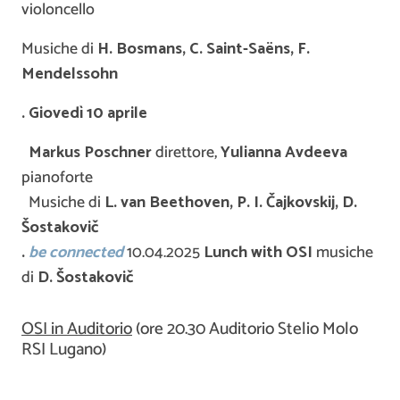
violoncello
Musiche di
H. Bosmans, C. Saint-Saëns, F.
Mendelssohn
. Giovedì 10 aprile
Markus Poschner
direttore,
Yulianna Avdeeva
pianoforte
Musiche di
L. van Beethoven, P. I.
Č
ajkovskij
, D.
Šostakov
i
č
.
be connected
10.04.2025
Lunch with OSI
musiche
di
D.
Šostakov
i
č
OSI in Auditorio
(ore 20.30 Auditorio Stelio Molo
RSI Lugano)