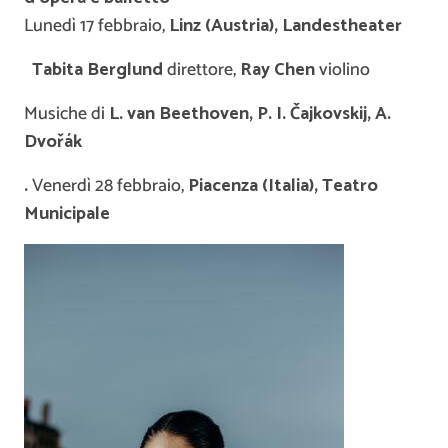
Lunedì 17 febbraio,
Linz (Austria), Landestheater
Tabita Berglund
direttore,
Ray Chen
violino
Musiche di
L. van Beethoven, P. I.
Č
ajkovskij, A.
Dvo
ř
ák
.
Venerdì 28 febbraio,
Piacenza (Italia), Teatro
Municipale