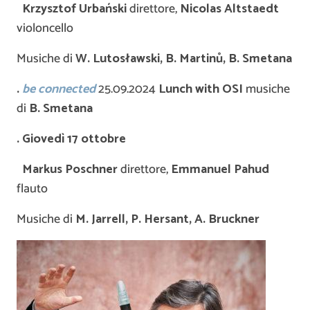
Krzysztof Urba
ń
ski
direttore,
Nicolas Altstaedt
violoncello
Musiche di
W.
Lutosławski
, B.
Martin
ů
, B. Smetana
.
be connected
25.09.2024
Lunch with OSI
musiche
di
B. Smetana
. Giovedì 17 ottobre
Markus Poschner
direttore,
Emmanuel Pahud
flauto
Musiche di
M. Jarrell, P. Hersant, A. Bruckner