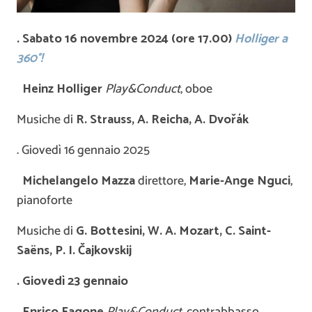
. Sabato 16 novembre 2024 (ore 17.00)
Holliger a
360°!
Heinz Holliger
Play&Conduct
, oboe
Musiche di
R. Strauss, A. Reicha, A.
Dvo
ř
ák
. Giovedì 16 gennaio 2025
Michelangelo Mazza
direttore,
Marie-Ange Nguci
,
pianoforte
Musiche di
G. Bottesini, W. A. Mozart, C. Saint-
Saëns, P. I.
Č
ajkovskij
. Giovedì 23 gennaio
Enrico Fagone
Play&Conduct
, contrabbasso,