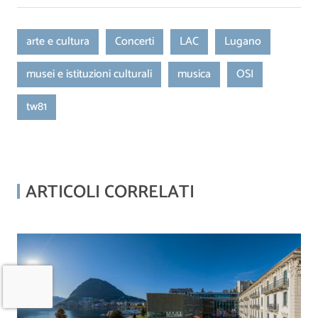
arte e cultura
Concerti
LAC
Lugano
musei e istituzioni culturali
musica
OSI
tw81
ARTICOLI CORRELATI