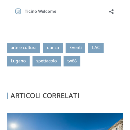
arte e cultura
danza
Eventi
LAC
Lugano
spettacolo
tw88
ARTICOLI CORRELATI