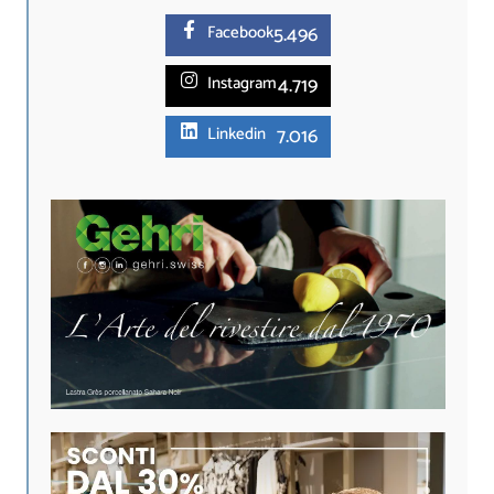
5.
496
Facebook
4.719
Instagram
7.016
Linkedin