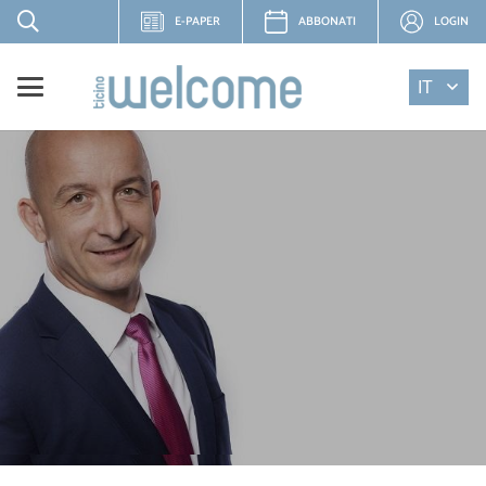
E-PAPER
ABBONATI
LOGIN
IT