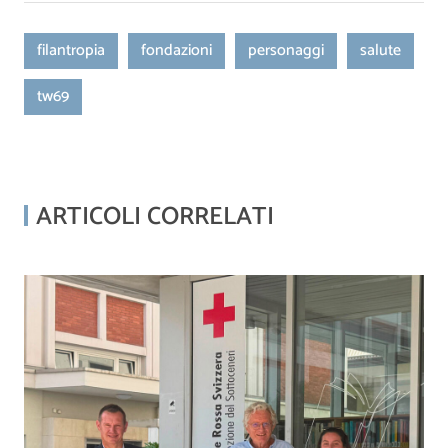
filantropia
fondazioni
personaggi
salute
tw69
ARTICOLI CORRELATI