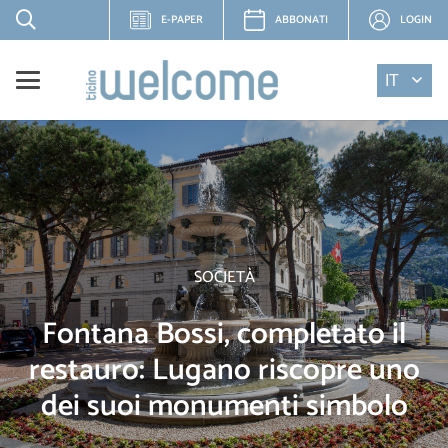
E-PAPER
ABBONATI
LOGIN
IT
SOCIETÀ
Fontana Bossi, completato il
restauro: Lugano riscopre uno
dei suoi monumenti simbolo