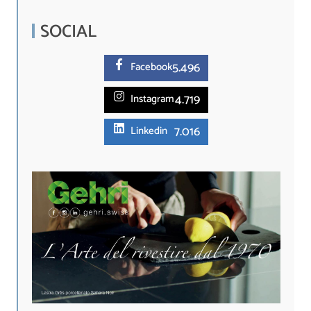
SOCIAL
5.
496
Facebook
4.719
Instagram
7.016
Linkedin