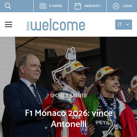
E-PAPER
ABBONATI
LOGIN
IT
SPORT E SALUTE
F1 Monaco 2026: vince
Antonelli