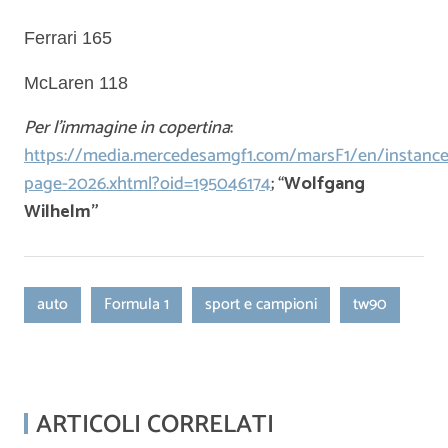
Ferrari 165
McLaren 118
Per l’immagine in copertina
:
https://media.mercedesamgf1.com/marsF1/en/instanc
page-2026.xhtml?oid=195046174
;
“
Wolfgang
Wilhelm”
auto
Formula 1
sport e campioni
tw90
ARTICOLI CORRELATI