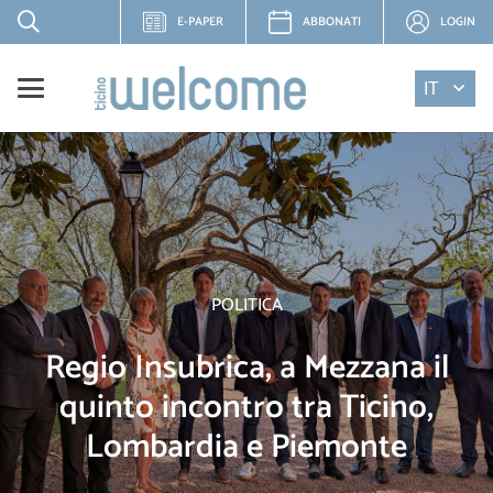
E-PAPER
ABBONATI
LOGIN
IT
POLITICA
Regio Insubrica, a Mezzana il
quinto incontro tra Ticino,
Lombardia e Piemonte