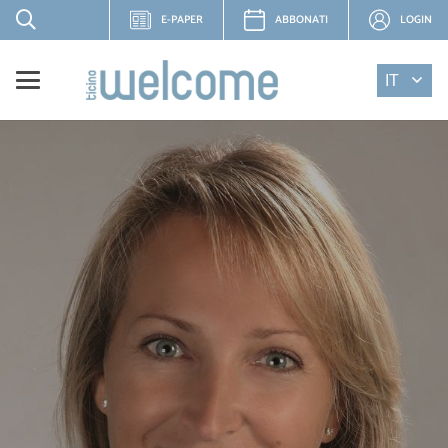
E-PAPER
ABBONATI
LOGIN
IT