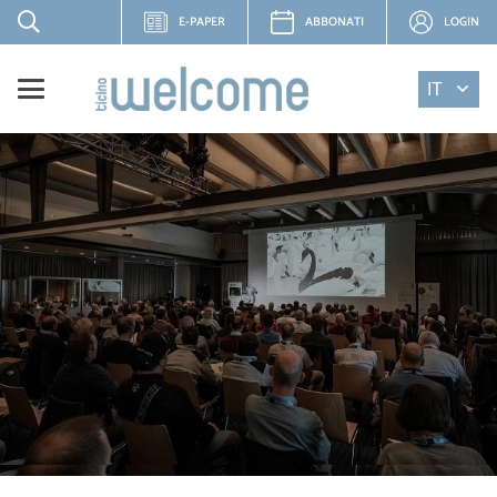
E-PAPER
ABBONATI
LOGIN
IT