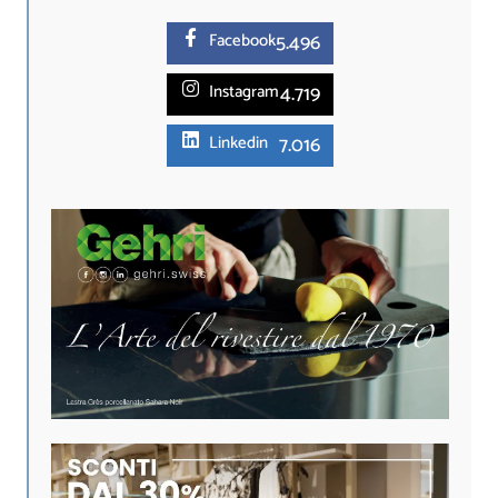
5.
496
Facebook
4.719
Instagram
7.016
Linkedin