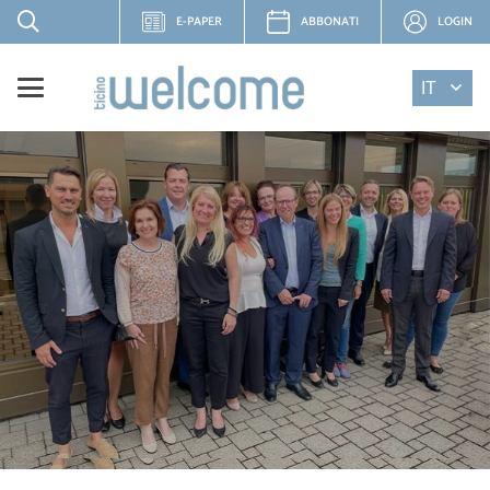
E-PAPER
ABBONATI
LOGIN
IT