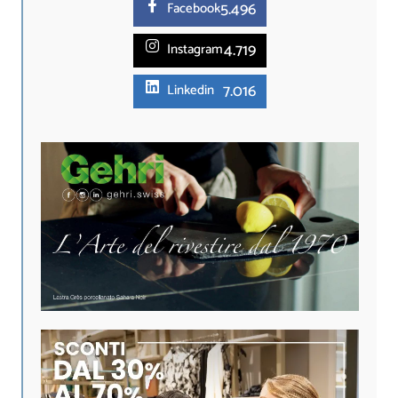
5.
496
Facebook
4.719
Instagram
7.016
Linkedin