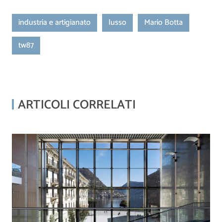
industria e artigianato
lusso
Mario Botta
tw87
ARTICOLI CORRELATI