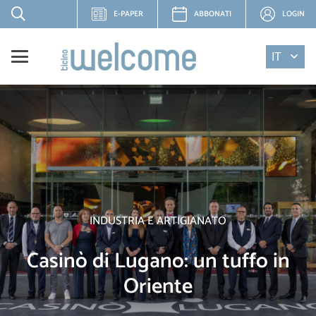
E-PAPER
ABBONATI
LOGIN
IT
INDUSTRIA E ARTIGIANATO
Casinò di Lugano: un tuffo in
Oriente