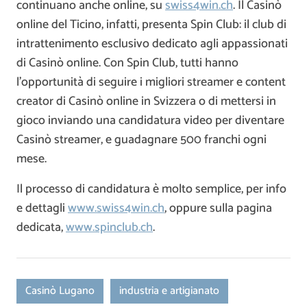
continuano anche online, su
swiss4win.ch
. Il Casinò
online del Ticino, infatti, presenta Spin Club: il club di
intrattenimento esclusivo dedicato agli appassionati
di Casinò online. Con Spin Club, tutti hanno
l’opportunità di seguire i migliori streamer e content
creator di Casinò online in Svizzera o di mettersi in
gioco inviando una candidatura video per diventare
Casinò streamer, e guadagnare 500 franchi ogni
mese.
Il processo di candidatura è molto semplice, per info
e dettagli
www.swiss4win.ch
, oppure sulla pagina
dedicata,
www.spinclub.ch
.
Casinò Lugano
industria e artigianato