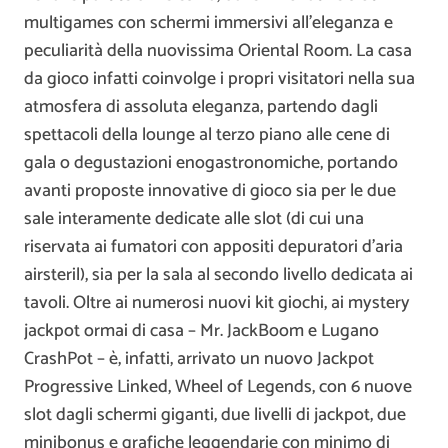
multigames con schermi immersivi all’eleganza e
peculiarità della nuovissima Oriental Room. La casa
da gioco infatti coinvolge i propri visitatori nella sua
atmosfera di assoluta eleganza, partendo dagli
spettacoli della lounge al terzo piano alle cene di
gala o degustazioni enogastronomiche, portando
avanti proposte innovative di gioco sia per le due
sale interamente dedicate alle slot (di cui una
riservata ai fumatori con appositi depuratori d’aria
airsteril), sia per la sala al secondo livello dedicata ai
tavoli. Oltre ai numerosi nuovi kit giochi, ai mystery
jackpot ormai di casa – Mr. JackBoom e Lugano
CrashPot – è, infatti, arrivato un nuovo Jackpot
Progressive Linked, Wheel of Legends, con 6 nuove
slot dagli schermi giganti, due livelli di jackpot, due
minibonus e grafiche leggendarie con minimo di