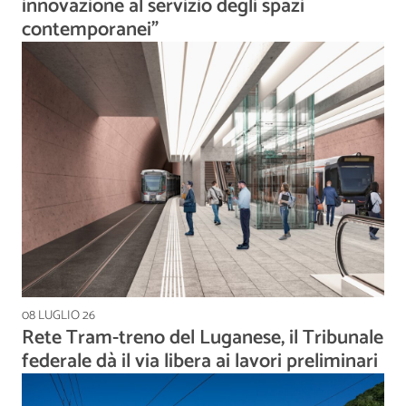
innovazione al servizio degli spazi
contemporanei”
08 LUGLIO 26
Rete Tram-treno del Luganese, il Tribunale
federale dà il via libera ai lavori preliminari