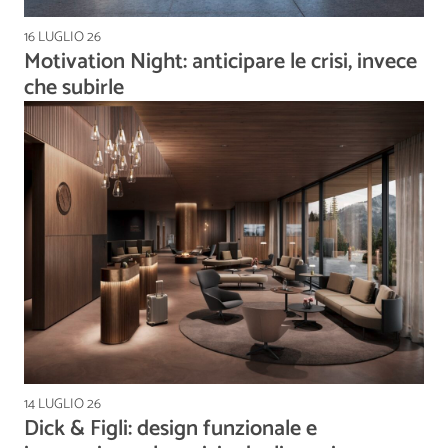
16 LUGLIO 26
Motivation Night: anticipare le crisi, invece
che subirle
14 LUGLIO 26
Dick & Figli: design funzionale e