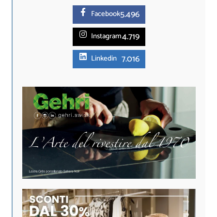
5.
496
Facebook
4.719
Instagram
7.016
Linkedin