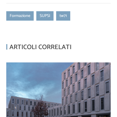
Formazione
SUPSI
tw71
ARTICOLI CORRELATI