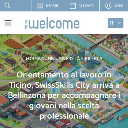
E-PAPER
ABBONATI
LOGIN
IT
FORMAZIONE, UNIVERSITÀ E RICERCA
Orientamento al lavoro in
Ticino, SwissSkills City arriva a
Bellinzona per accompagnare i
giovani nella scelta
professionale