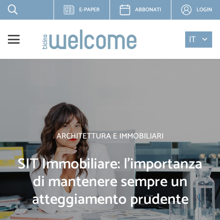
E-PAPER
ABBONATI
LOGIN
IT
ARCHITETTURA E IMMOBILIARI
SIT Immobiliare: l’importanza
di mantenere sempre un
atteggiamento prudente