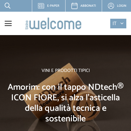
E-PAPER
ABBONATI
LOGIN
IT
VINI E PRODOTTI TIPICI
Amorim: con il tappo NDtech®
ICON FIORE, si alza l'asticella
della qualità tecnica e
sostenibile