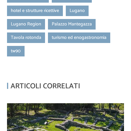
hotel e strutture ricettive
Lugano
Lugano Region
Palazzo Mantegazza
Tavola rotonda
turismo ed enogastronomia
tw90
ARTICOLI CORRELATI