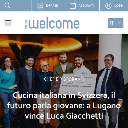
E-PAPER
ABBONATI
LOGIN
IT
CHEF E RISTORANTI
Cucina italiana in Svizzera, il
futuro parla giovane: a Lugano
vince Luca Giacchetti