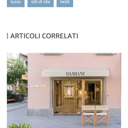
lusso
stili di vita
tw58
ARTICOLI CORRELATI