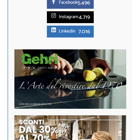
5.
496
Facebook
4.719
Instagram
7.016
Linkedin