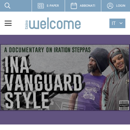
E-PAPER
ABBONATI
LOGIN
IT