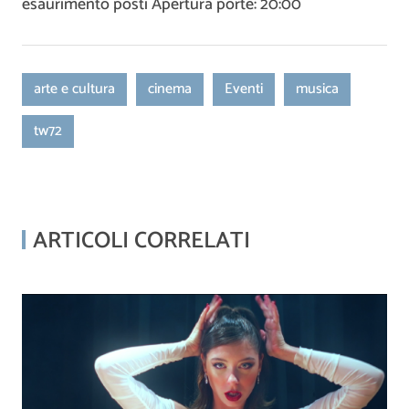
esaurimento posti Apertura porte: 20:00
arte e cultura
cinema
Eventi
musica
tw72
ARTICOLI CORRELATI