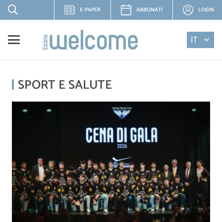
E-PAPER
ABBONATI
LOGIN
IT
SPORT E SALUTE