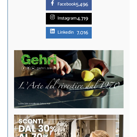
5.
496
Facebook
4.719
Instagram
7.016
Linkedin