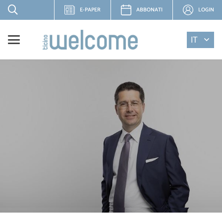
E-PAPER
ABBONATI
LOGIN
IT