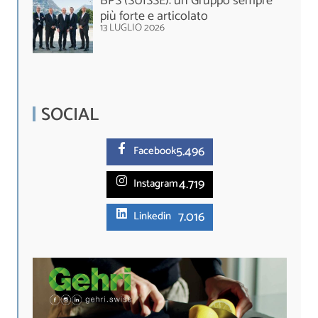
BPS (SUISSE): un Gruppo sempre
più forte e articolato
13 LUGLIO 2026
SOCIAL
5.
496
Facebook
4.719
Instagram
7.016
Linkedin