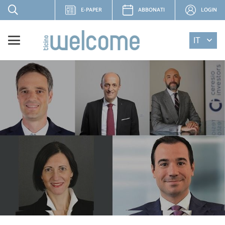
E-PAPER
ABBONATI
LOGIN
IT