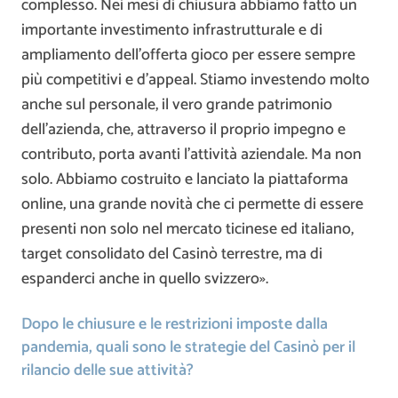
complesso. Nei mesi di chiusura abbiamo fatto un
importante investimento infrastrutturale e di
ampliamento dell’offerta gioco per essere sempre
più competitivi e d’appeal. Stiamo investendo molto
anche sul personale, il vero grande patrimonio
dell’azienda, che, attraverso il proprio impegno e
contributo, porta avanti l’attività aziendale. Ma non
solo. Abbiamo costruito e lanciato la piattaforma
online, una grande novità che ci permette di essere
presenti non solo nel mercato ticinese ed italiano,
target consolidato del Casinò terrestre, ma di
espanderci anche in quello svizzero».
Dopo le chiusure e le restrizioni imposte dalla
pandemia, quali sono le strategie del Casinò per il
rilancio delle sue attività?