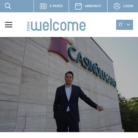
E-PAPER
ABBONATI
LOGIN
IT