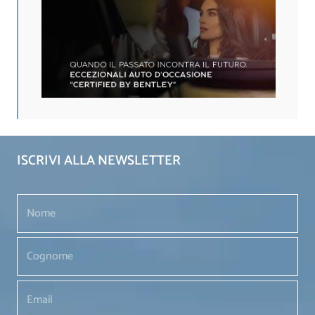
ISCRIVI ALLA NEWSLETTER