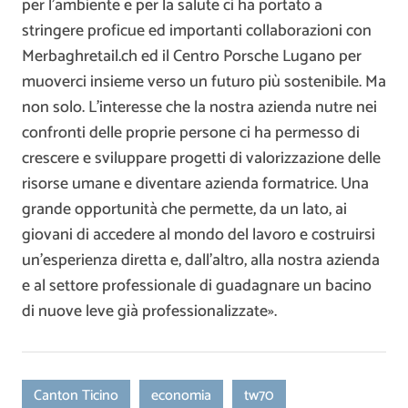
per l’ambiente e per la salute ci ha portato a
stringere proficue ed importanti collaborazioni con
Merbaghretail.ch ed il Centro Porsche Lugano per
muoverci insieme verso un futuro più sostenibile. Ma
non solo. L’interesse che la nostra azienda nutre nei
confronti delle proprie persone ci ha permesso di
crescere e sviluppare progetti di valorizzazione delle
risorse umane e diventare azienda formatrice. Una
grande opportunità che permette, da un lato, ai
giovani di accedere al mondo del lavoro e costruirsi
un’esperienza diretta e, dall’altro, alla nostra azienda
e al settore professionale di guadagnare un bacino
di nuove leve già professionalizzate».
Canton Ticino
economia
tw70