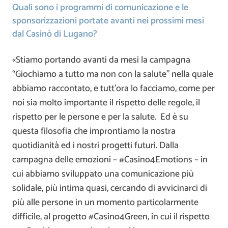
Quali sono i programmi di comunicazione e le
sponsorizzazioni portate avanti nei prossimi mesi
dal Casinò di Lugano?
«Stiamo portando avanti da mesi la campagna
“Giochiamo a tutto ma non con la salute” nella quale
abbiamo raccontato, e tutt’ora lo facciamo, come per
noi sia molto importante il rispetto delle regole, il
rispetto per le persone e per la salute. Ed è su
questa filosofia che improntiamo la nostra
quotidianità ed i nostri progetti futuri. Dalla
campagna delle emozioni – #Casino4Emotions – in
cui abbiamo sviluppato una comunicazione più
solidale, più intima quasi, cercando di avvicinarci di
più alle persone in un momento particolarmente
difficile, al progetto #Casino4Green, in cui il rispetto