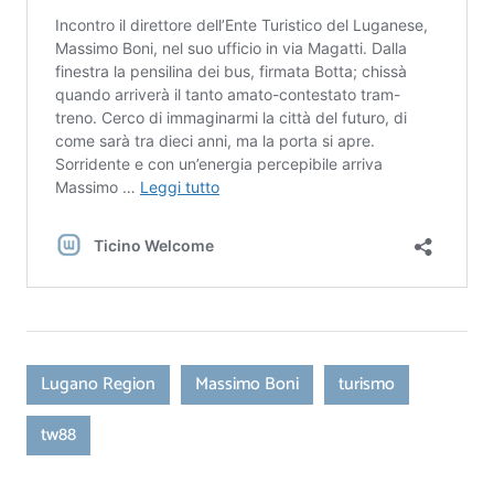
Lugano Region
Massimo Boni
turismo
tw88