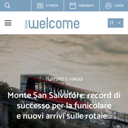
E-PAPER
ABBONATI
LOGIN
IT
TURISMO E VIAGGI
Monte San Salvatore: record di
successo per la funicolare
e nuovi arrivi sulle rotaie…