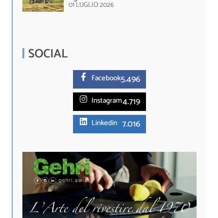
01 LUGLIO 2026
SOCIAL
5.
496
Facebook
4.719
Instagram
7.016
Linkedin