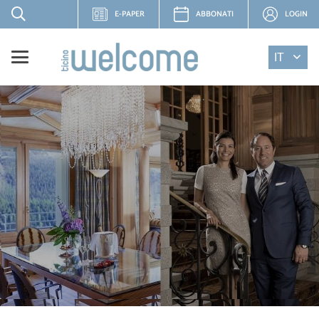
E-PAPER
ABBONATI
LOGIN
IT