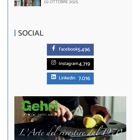
02 OTTOBRE 2025
SOCIAL
5.
496
Facebook
4.719
Instagram
7.016
Linkedin