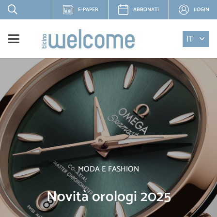
E-PAPER
ABBONATI
LOGIN
IT
MODA E FASHION
Novità orologi 2025